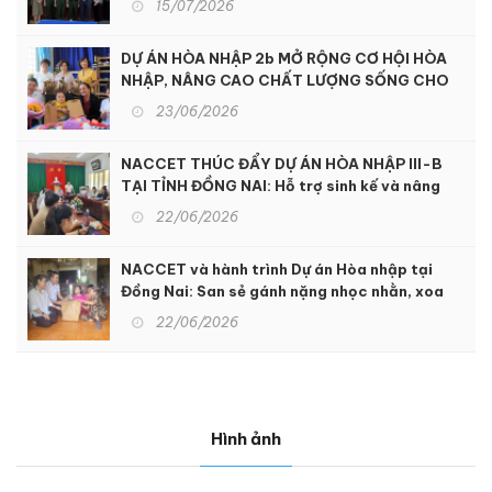
15/07/2026
DỰ ÁN HÒA NHẬP 2b MỞ RỘNG CƠ HỘI HÒA
NHẬP, NÂNG CAO CHẤT LƯỢNG SỐNG CHO
NGƯỜI KHUYẾT TẬT TẠI KON TUM
23/06/2026
NACCET THÚC ĐẨY DỰ ÁN HÒA NHẬP III-B
TẠI TỈNH ĐỒNG NAI: Hỗ trợ sinh kế và nâng
cao dịch vụ phục hồi chức năng để hỗ trợ
22/06/2026
người khuyết tật và nạn nhân chất độc da
cam
NACCET và hành trình Dự án Hòa nhập tại
Đồng Nai: San sẻ gánh nặng nhọc nhằn, xoa
dịu nỗi đau da cam
22/06/2026
Hình ảnh