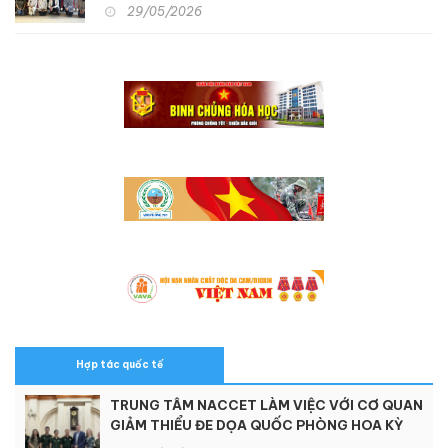
quan, học tập kinh nghiệm hỗ trợ người khuyết
29/05/2026
tật và nạn nhân chất độc da cam tại Nhật Bản
Hợp tác quốc tế
TRUNG TÂM NACCET LÀM VIỆC VỚI CƠ QUAN
GIẢM THIỂU ĐE DỌA QUỐC PHÒNG HOA KỲ