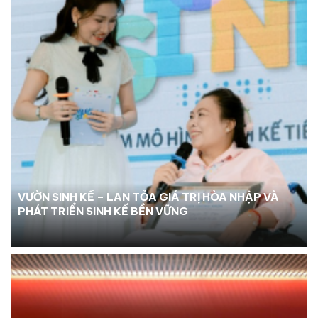
VƯỜN SINH KẾ – LAN TỎA GIÁ TRỊ HÒA NHẬP VÀ
PHÁT TRIỂN SINH KẾ BỀN VỮNG