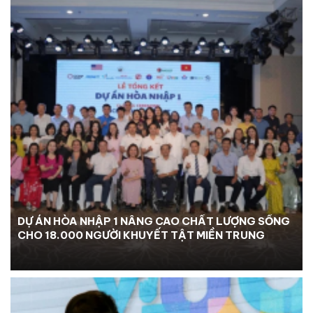
DỰ ÁN HÒA NHẬP 1 NÂNG CAO CHẤT LƯỢNG SỐNG
CHO 18.000 NGƯỜI KHUYẾT TẬT MIỀN TRUNG