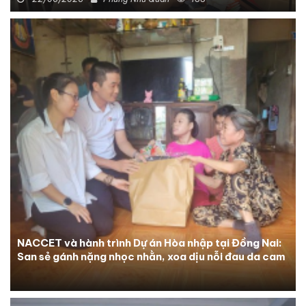
NACCET và hành trình Dự án Hòa nhập tại Đồng Nai:
San sẻ gánh nặng nhọc nhằn, xoa dịu nỗi đau da cam