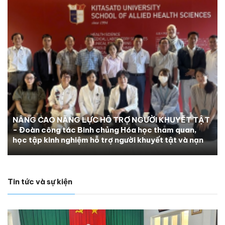
NÂNG CAO NĂNG LỰC HỖ TRỢ NGƯỜI KHUYẾT TẬT
- Đoàn công tác Binh chủng Hóa học tham quan,
học tập kinh nghiệm hỗ trợ người khuyết tật và nạn
nhân chất độc da cam tại Nhật Bản
Tin tức và sự kiện