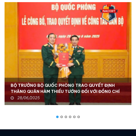
BỘ TRƯỞNG BỘ QUỐC PHÒNG TRAO QUYẾT ĐỊNH
THĂNG QUÂN HÀM THIẾU TƯỚNG ĐỐI VỚI ĐỒNG CHÍ
TƯ LỆNH BCHH - TỔNG GIÁM ĐỐC NACCET
28/06/2025