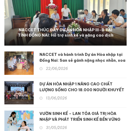
NACCET THÚC ĐẨY DỰ ÁN HÒA NHẬP III-B TẠI
TỈNH ĐỒNG NAI: Hỗ trợ sinh kế và nâng cao dịch
vụ phục hồi chức năng để hỗ trợ người khuyết tật
và nạn nhân chất độc da cam
NACCET và hành trình Dự án Hòa nhập tại
Đồng Nai: San sẻ gánh nặng nhọc nhằn, xoa
dịu nỗi đau da cam
22/06/2026
DỰ ÁN HÒA NHẬP 1 NÂNG CAO CHẤT
LƯỢNG SỐNG CHO 18.000 NGƯỜI KHUYẾT
TẬT MIỀN TRUNG
13/06/2026
VƯỜN SINH KẾ – LAN TỎA GIÁ TRỊ HÒA
NHẬP VÀ PHÁT TRIỂN SINH KẾ BỀN VỮNG
31/05/2026