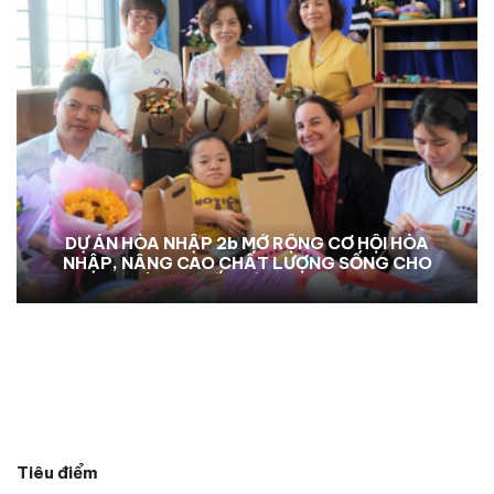
DỰ ÁN HÒA NHẬP 2b MỞ RỘNG CƠ HỘI HÒA
NHẬP, NÂNG CAO CHẤT LƯỢNG SỐNG CHO
NGƯỜI KHUYẾT TẬT TẠI KON TUM
Tiêu điểm