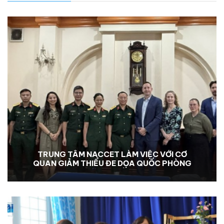
TRUNG TÂM NACCET LÀM VIỆC VỚI CƠ
QUAN GIẢM THIỂU ĐE DỌA QUỐC PHÒNG
HOA KỲ