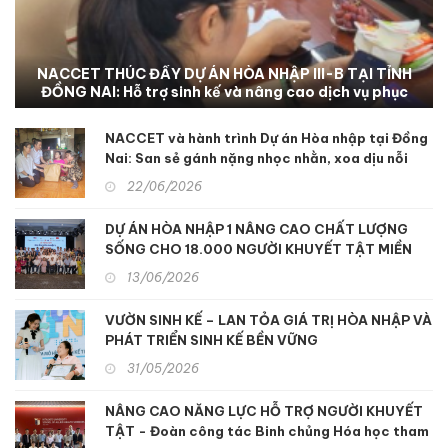
NACCET THÚC ĐẨY DỰ ÁN HÒA NHẬP III-B TẠI TỈNH
ĐỒNG NAI: Hỗ trợ sinh kế và nâng cao dịch vụ phục
hồi chức năng để hỗ trợ người khuyết tật và nạn
nhân chất độc da cam
NACCET và hành trình Dự án Hòa nhập tại Đồng
Nai: San sẻ gánh nặng nhọc nhằn, xoa dịu nỗi
đau da cam
22/06/2026
DỰ ÁN HÒA NHẬP 1 NÂNG CAO CHẤT LƯỢNG
SỐNG CHO 18.000 NGƯỜI KHUYẾT TẬT MIỀN
TRUNG
13/06/2026
VƯỜN SINH KẾ – LAN TỎA GIÁ TRỊ HÒA NHẬP VÀ
PHÁT TRIỂN SINH KẾ BỀN VỮNG
31/05/2026
NÂNG CAO NĂNG LỰC HỖ TRỢ NGƯỜI KHUYẾT
TẬT - Đoàn công tác Binh chủng Hóa học tham