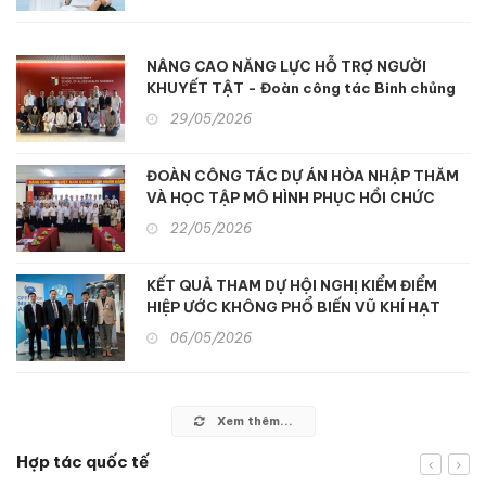
NÂNG CAO NĂNG LỰC HỖ TRỢ NGƯỜI
KHUYẾT TẬT - Đoàn công tác Binh chủng
Hóa học tham quan, học tập kinh nghiệm hỗ
29/05/2026
trợ người khuyết tật và nạn nhân chất độc
da cam tại Nhật Bản
ĐOÀN CÔNG TÁC DỰ ÁN HÒA NHẬP THĂM
VÀ HỌC TẬP MÔ HÌNH PHỤC HỒI CHỨC
NĂNG ĐA NGÀNH TẠI TP. HỒ CHÍ MINH
22/05/2026
KẾT QUẢ THAM DỰ HỘI NGHỊ KIỂM ĐIỂM
HIỆP ƯỚC KHÔNG PHỔ BIẾN VŨ KHÍ HẠT
NHÂN (NPT) LẦN THỨ 11
06/05/2026
Xem thêm...
Hợp tác quốc tế