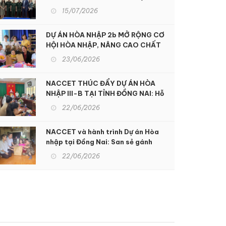
QUỐC PHÒNG HOA KỲ
SINH KẾ BỀN VỮNG
H
15/07/2026
31/05/2026
270
Đ
DỰ ÁN HÒA NHẬP 2b MỞ RỘNG CƠ
HỘI HÒA NHẬP, NÂNG CAO CHẤT
LƯỢNG SỐNG CHO NGƯỜI KHUYẾT
23/06/2026
TẬT TẠI KON TUM
NACCET THÚC ĐẨY DỰ ÁN HÒA
NHẬP III-B TẠI TỈNH ĐỒNG NAI: Hỗ
trợ sinh kế và nâng cao dịch vụ
22/06/2026
phục hồi chức năng để hỗ trợ người
khuyết tật và nạn nhân chất độc da
NACCET và hành trình Dự án Hòa
cam
nhập tại Đồng Nai: San sẻ gánh
nặng nhọc nhằn, xoa dịu nỗi đau da
22/06/2026
cam