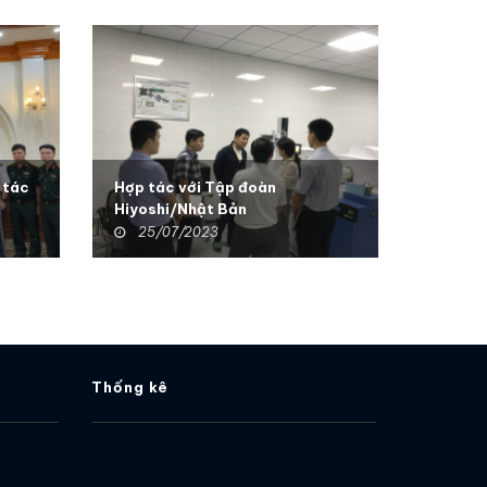
 tác
Hợp tác với Tập đoàn
Thực h
Hiyoshi/Nhật Bản
Bản
25/07/2023
25/
Thống kê