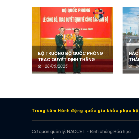
BỘ TRƯỞNG BỘ QUỐC PHÒNG
NAC
TRAO QUYẾT ĐỊNH THĂNG
THÀ
QUÂN HÀM THIẾU TƯỚNG ĐỐI
DÂN 
28/06/2025
2
VỚI ĐỒNG CHÍ TƯ LỆNH BCHH -
TỔNG GIÁM ĐỐC NACCET
Trung tâm Hành động quốc gia khắc phục h
Cơ quan quản lý: NACCET - Binh chủng Hóa học