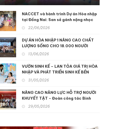
NGƯỜI KHUYẾT TẬT TẠI KON
nâng cao dịch vụ phục hồi
chức năng để hỗ trợ người
TUM
NACCET và hành trình Dự án Hòa nhập
khuyết tật và nạn nhân chất
tại Đồng Nai: San sẻ gánh nặng nhọc
độc da cam
nhằn, xoa dịu nỗi đau da cam
22/06/2026
DỰ ÁN HÒA NHẬP 1 NÂNG CAO CHẤT
LƯỢNG SỐNG CHO 18.000 NGƯỜI
KHUYẾT TẬT MIỀN TRUNG
13/06/2026
VƯỜN SINH KẾ – LAN TỎA GIÁ TRỊ HÒA
NHẬP VÀ PHÁT TRIỂN SINH KẾ BỀN
VỮNG
31/05/2026
NÂNG CAO NĂNG LỰC HỖ TRỢ NGƯỜI
KHUYẾT TẬT - Đoàn công tác Binh
chủng Hóa học tham quan, học tập kinh
29/05/2026
nghiệm hỗ trợ người khuyết tật và nạn
nhân chất độc da cam tại Nhật Bản