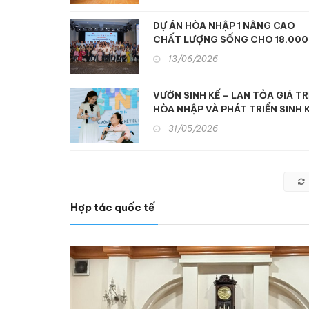
DỰ ÁN HÒA NHẬP 1 NÂNG CAO
CHẤT LƯỢNG SỐNG CHO 18.000
NGƯỜI KHUYẾT TẬT MIỀN TRUN
13/06/2026
VƯỜN SINH KẾ – LAN TỎA GIÁ TR
HÒA NHẬP VÀ PHÁT TRIỂN SINH 
BỀN VỮNG
31/05/2026
Hợp tác quốc tế