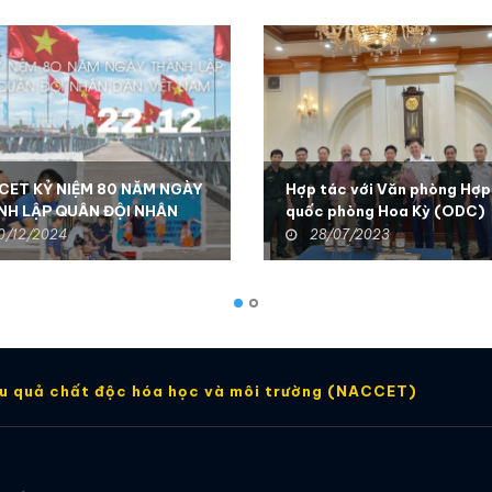
CET KỶ NIỆM 80 NĂM NGÀY
Hợp tác với Văn phòng Hợp
NH LẬP QUÂN ĐỘI NHÂN
quốc phòng Hoa Kỳ (ODC)
VIỆT NAM
0/12/2024
28/07/2023
ậu quả chất độc hóa học và môi trường (NACCET)