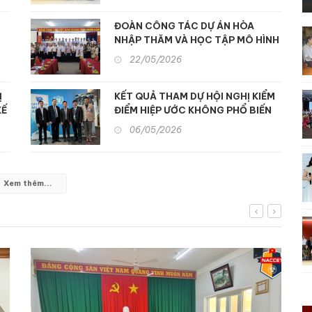
người khuyết tật và nạn nhân chất
độc da cam tại Nhật Bản
ĐOÀN CÔNG TÁC DỰ ÁN HÒA
NHẬP THĂM VÀ HỌC TẬP MÔ HÌNH
G
PHỤC HỒI CHỨC NĂNG ĐA NGÀNH
22/05/2026
TẠI TP. HỒ CHÍ MINH
Ị
KẾT QUẢ THAM DỰ HỘI NGHỊ KIỂM
KẾ
ĐIỂM HIỆP ƯỚC KHÔNG PHỔ BIẾN
VŨ KHÍ HẠT NHÂN (NPT) LẦN THỨ
06/05/2026
11
Xem thêm...