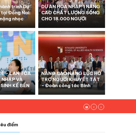
ành trình Dự
DỰ ÁN HÒA NHẬP 1 NÂNG
tại Đồng Nai:
CAO CHẤT LƯỢNG SỐNG
 nặng nhọc
CHO 18.000 NGƯỜI
u nỗi đau da
KHUYẾT TẬT MIỀN
TRUNG
KẾ – LAN TỎA
NÂNG CAO NĂNG LỰC HỖ
A NHẬP VÀ
TRỢ NGƯỜI KHUYẾT TẬT
 SINH KẾ BỀN
- Đoàn công tác Binh
chủng Hóa học tham
quan, học tập kinh nghiệm
hỗ trợ người khuyết tật và
GƯỜI KHUYẾT TẬT TẠI KON TUM
nạn nhân chất độc da cam
tại Nhật Bản
iêu điểm