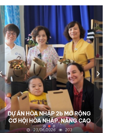
DỰ ÁN HÒA NHẬP 2b MỞ RỘNG
NACCET THÚC ĐẨY DỰ ÁN
CƠ HỘI HÒA NHẬP, NÂNG CAO
HÒA NHẬP III-B TẠI TỈNH
ĐỒNG NAI: Hỗ trợ sinh kế và
CHẤT LƯỢNG SỐNG CHO
23/06/2026
22/06/2026
203
136