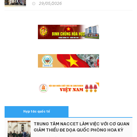
quan, học tập kinh nghiệm hỗ trợ người khuyết
29/05/2026
tật và nạn nhân chất độc da cam tại Nhật Bản
Hợp tác quốc tế
TRUNG TÂM NACCET LÀM VIỆC VỚI CƠ QUAN
GIẢM THIỂU ĐE DỌA QUỐC PHÒNG HOA KỲ