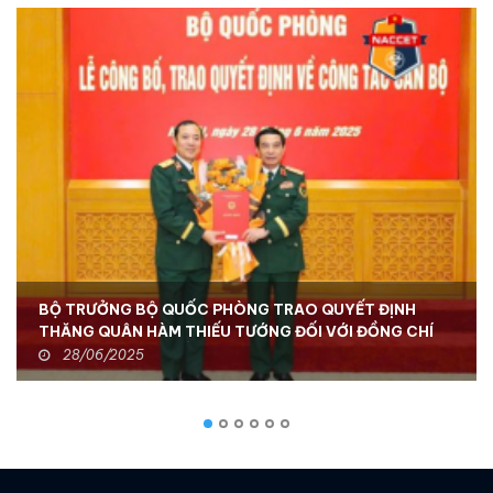
BỘ TRƯỞNG BỘ QUỐC PHÒNG TRAO QUYẾT ĐỊNH
THĂNG QUÂN HÀM THIẾU TƯỚNG ĐỐI VỚI ĐỒNG CHÍ
TƯ LỆNH BCHH - TỔNG GIÁM ĐỐC NACCET
28/06/2025