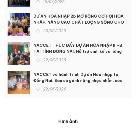
15/07/2026
DỰ ÁN HÒA NHẬP 2b MỞ RỘNG CƠ HỘI HÒA
NHẬP, NÂNG CAO CHẤT LƯỢNG SỐNG CHO
NGƯỜI KHUYẾT TẬT TẠI KON TUM
23/06/2026
NACCET THÚC ĐẨY DỰ ÁN HÒA NHẬP III-B
TẠI TỈNH ĐỒNG NAI: Hỗ trợ sinh kế và nâng
cao dịch vụ phục hồi chức năng để hỗ trợ
22/06/2026
người khuyết tật và nạn nhân chất độc da
cam
NACCET và hành trình Dự án Hòa nhập tại
Đồng Nai: San sẻ gánh nặng nhọc nhằn, xoa
dịu nỗi đau da cam
22/06/2026
Hình ảnh