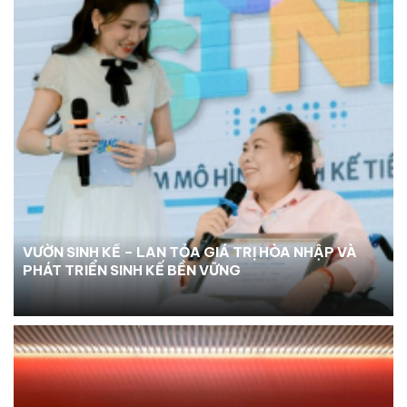
VƯỜN SINH KẾ – LAN TỎA GIÁ TRỊ HÒA NHẬP VÀ
PHÁT TRIỂN SINH KẾ BỀN VỮNG