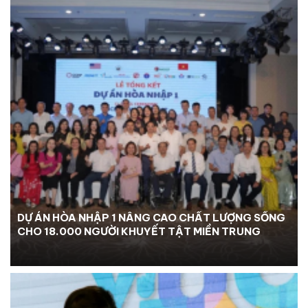
DỰ ÁN HÒA NHẬP 1 NÂNG CAO CHẤT LƯỢNG SỐNG
CHO 18.000 NGƯỜI KHUYẾT TẬT MIỀN TRUNG