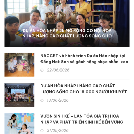
NACCET THÚC ĐẨY DỰ ÁN HÒA NHẬP III-B TẠI
TỈNH ĐỒNG NAI: Hỗ trợ sinh kế và nâng cao dịch
vụ phục hồi chức năng để hỗ trợ người khuyết tật
và nạn nhân chất độc da cam
NACCET và hành trình Dự án Hòa nhập tại
Đồng Nai: San sẻ gánh nặng nhọc nhằn, xoa
dịu nỗi đau da cam
22/06/2026
DỰ ÁN HÒA NHẬP 1 NÂNG CAO CHẤT
LƯỢNG SỐNG CHO 18.000 NGƯỜI KHUYẾT
TẬT MIỀN TRUNG
13/06/2026
VƯỜN SINH KẾ – LAN TỎA GIÁ TRỊ HÒA
NHẬP VÀ PHÁT TRIỂN SINH KẾ BỀN VỮNG
31/05/2026