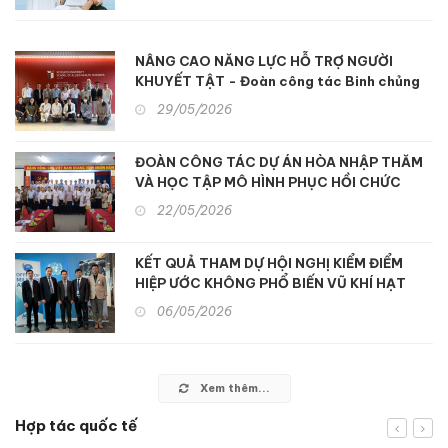
NÂNG CAO NĂNG LỰC HỖ TRỢ NGƯỜI
KHUYẾT TẬT - Đoàn công tác Binh chủng
Hóa học tham quan, học tập kinh nghiệm hỗ
29/05/2026
trợ người khuyết tật và nạn nhân chất độc
da cam tại Nhật Bản
ĐOÀN CÔNG TÁC DỰ ÁN HÒA NHẬP THĂM
VÀ HỌC TẬP MÔ HÌNH PHỤC HỒI CHỨC
NĂNG ĐA NGÀNH TẠI TP. HỒ CHÍ MINH
22/05/2026
KẾT QUẢ THAM DỰ HỘI NGHỊ KIỂM ĐIỂM
HIỆP ƯỚC KHÔNG PHỔ BIẾN VŨ KHÍ HẠT
NHÂN (NPT) LẦN THỨ 11
06/05/2026
Xem thêm...
Hợp tác quốc tế