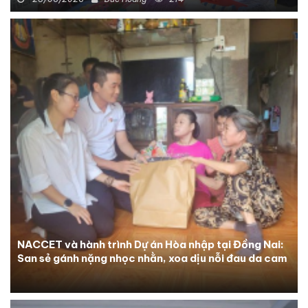
NACCET và hành trình Dự án Hòa nhập tại Đồng Nai:
San sẻ gánh nặng nhọc nhằn, xoa dịu nỗi đau da cam