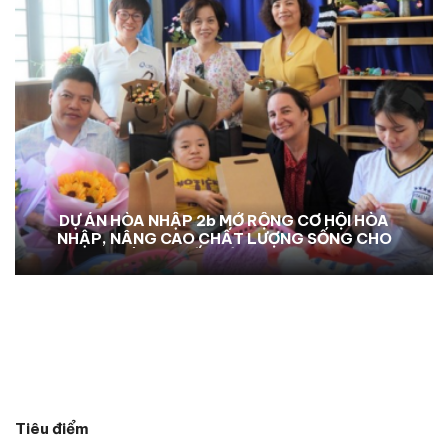
DỰ ÁN HÒA NHẬP 2b MỞ RỘNG CƠ HỘI HÒA
NHẬP, NÂNG CAO CHẤT LƯỢNG SỐNG CHO
NGƯỜI KHUYẾT TẬT TẠI KON TUM
Tiêu điểm