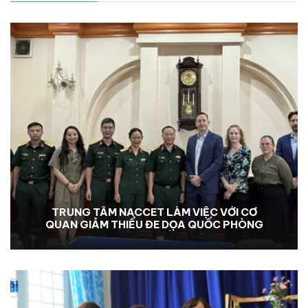
TRUNG TÂM NACCET LÀM VIỆC VỚI CƠ
QUAN GIẢM THIỂU ĐE DỌA QUỐC PHÒNG
HOA KỲ