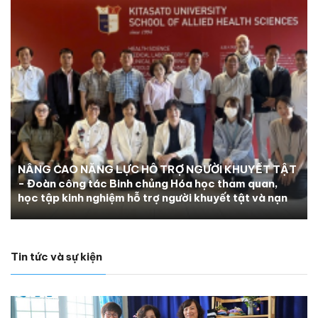
NÂNG CAO NĂNG LỰC HỖ TRỢ NGƯỜI KHUYẾT TẬT
- Đoàn công tác Binh chủng Hóa học tham quan,
học tập kinh nghiệm hỗ trợ người khuyết tật và nạn
nhân chất độc da cam tại Nhật Bản
Tin tức và sự kiện