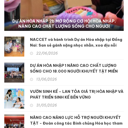
NACCET THÚC ĐẨY DỰ ÁN HÒA NHẬP III-B TẠI TỈNH
ĐỒNG NAI: Hỗ trợ sinh kế và nâng cao dịch vụ phục
hồi chức năng để hỗ trợ người khuyết tật và nạn
nhân chất độc da cam
NACCET và hành trình Dự án Hòa nhập tại Đồng
Nai: San sẻ gánh nặng nhọc nhằn, xoa dịu nỗi
đau da cam
22/06/2026
DỰ ÁN HÒA NHẬP 1 NÂNG CAO CHẤT LƯỢNG
SỐNG CHO 18.000 NGƯỜI KHUYẾT TẬT MIỀN
TRUNG
13/06/2026
VƯỜN SINH KẾ – LAN TỎA GIÁ TRỊ HÒA NHẬP VÀ
PHÁT TRIỂN SINH KẾ BỀN VỮNG
31/05/2026
NÂNG CAO NĂNG LỰC HỖ TRỢ NGƯỜI KHUYẾT
TẬT - Đoàn công tác Binh chủng Hóa học tham